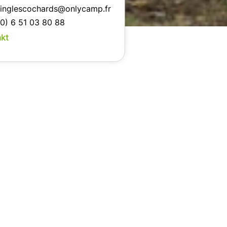
inglescochards@onlycamp.fr
0) 6 51 03 80 88
akt